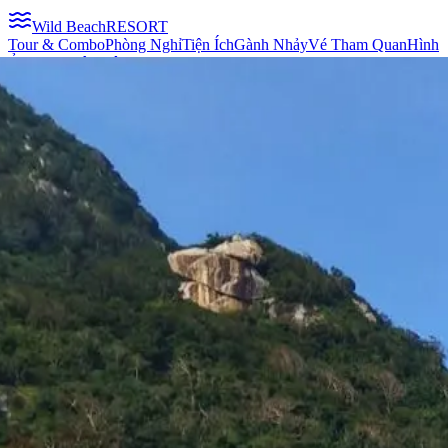
Wild Beach
RESORT
Tour & Combo
Phòng Nghỉ
Tiện Ích
Gành Nhảy
Vé Tham Quan
Hình
Ảnh
Blog
Liên Hệ
0901463344
Đặt Tour Ngay