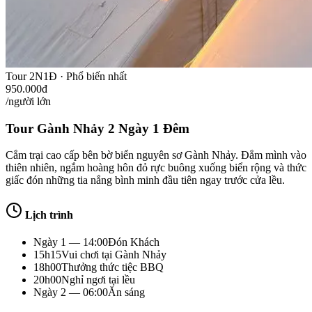
Tour 2N1Đ · Phổ biến nhất
950.000đ
/người lớn
Tour Gành Nhảy 2 Ngày 1 Đêm
Cắm trại cao cấp bên bờ biển nguyên sơ Gành Nhảy. Đắm mình vào
thiên nhiên, ngắm hoàng hôn đỏ rực buông xuống biển rộng và thức
giấc đón những tia nắng bình minh đầu tiên ngay trước cửa lều.
Lịch trình
Ngày 1 — 14:00
Đón Khách
15h15
Vui chơi tại Gành Nhảy
18h00
Thưởng thức tiệc BBQ
20h00
Nghỉ ngơi tại lều
Ngày 2 — 06:00
Ăn sáng