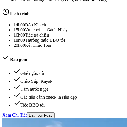
Lịch trình
14h00
Đón Khách
15h00
Vui chơi tại Gành Nhảy
16h00
Tiệc trà chiều
18h00
Thưởng thức BBQ tối
20h00
Kết Thúc Tour
Bao gồm
Ghế ngồi, dù
Chèo Súp, Kayak
Tắm nước ngọt
Các tiểu cảnh check in siêu đẹp
Tiệc BBQ tối
Xem Chi Tiết
Đặt Tour Ngay