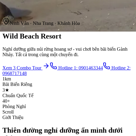
Ninh Vân · Nha Trang · Khánh Hòa
Wild Beach Resort
Nghỉ dưỡng giữa núi rừng hoang sơ - vui chơi bên bãi biển Gành
Nhảy. Tất cả trong cùng một chuyến đi.
Xem 3 Combo Tour
Hotline 1:
0901463344
Hotline 2:
0968717148
1km
Bãi Biển Riêng
3★
Chuẩn Quốc Tế
40+
Phòng Nghỉ
Scroll
Giới Thiệu
Thiên đường nghỉ dưỡng ẩn mình dưới