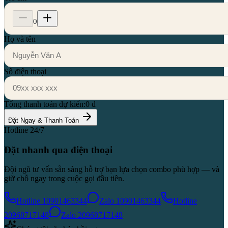
0
Họ và tên
Số điện thoại
Tổng thanh toán dự kiến:
0 đ
Đặt Ngay & Thanh Toán
Hotline 24/7
Đặt nhanh qua điện thoại
Đội ngũ tư vấn sẵn sàng hỗ trợ bạn lựa chọn combo phù hợp — và
giữ chỗ ngay trong cuộc gọi đầu tiên.
Hotline 1
0901463344
Zalo 1
0901463344
Hotline
2
0968717148
Zalo 2
0968717148