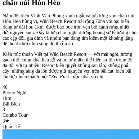
chân núi Hòn Hèo
Nằm đối diện Vịnh Vân Phong xanh ngắt và tựa lưng vào chân núi
Hòn Hèo hùng vĩ, Wild Beach Resort trải rộng 70ha với bãi biển
riêng tư dài hơn 1km, được bao bọc trọn vẹn bởi cánh rừng nhiệt
đới nguyên sinh. Đây là lựa chọn nghỉ dưỡng hoang sơ lý tưởng cho
các cặp đôi, gia đình và nhóm bạn đang tìm kiếm một khoảng lặng
để thoát khỏi nhịp sống đô thị ồn ào.
Kiến trúc thuần Việt tại Wild Beach Resort — với mái ngói, tường
gạch thô, cùng chất liệu gỗ và tre tự nhiên thể hiện sự tôn trọng tối
đa đối với tự nhiên. Resort kiên quyết không san lấp, không phá
cây; những tảng đá lớn được giữ nguyên vẹn trên bãi cát, biến bãi
tắm tự nhiên thành một "
Zen Park
" độc nhất vô nhị.
40
Phòng Nghỉ
1km
Bãi Biển
3
Combo Tour
3★
Quốc Tế